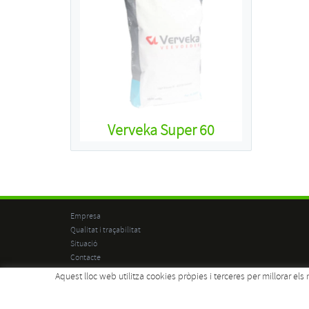
Verveka Super 60
Empresa
Qualitat i traçabilitat
Situació
Contacte
Aquest lloc web utilitza cookies pròpies i terceres per millorar e
Política de cookies
Avís legal
Condicions d'ús