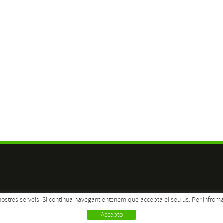
ls nostres serveis. Si continua navegant entenem que accepta el seu ús. Per infrom
Accepto