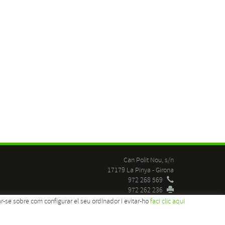
Can Polit Nou, s/n
17179 La Pinya - Girona
972 268 569
972 262 236
moratopinsos@gmail.com
ar-se sobre com configurar el seu ordinador i evitar-ho
faci clic aqui
Distributed by:
MICROLÒGIC S.L.U.