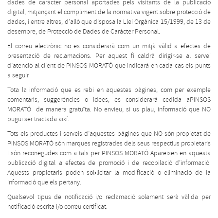
dades de caràcter personal aportades pels visitants de la publicació
digital, mitjançant el compliment de la normativa vigent sobre protecció de
dades, i entre altres, d’allò que disposa la Llei Orgànica 15/1999, de 13 de
desembre, de Protecció de Dades de Caràcter Personal.
El correu electrònic no es considerarà com un mitjà vàlid a efectes de
presentació de reclamacions. Per aquest fi caldrà dirigir-se al servei
d’atenció al client de PINSOS MORATÓ que indicarà en cada cas els punts
a seguir.
Tota la informació que es rebi en aquestes pàgines, com per exemple
comentaris, suggerències o idees, es considerarà cedida aPINSOS
MORATÓ de manera gratuïta. No envieu, si us plau, informació que NO
pugui ser tractada així.
Tots els productes i serveis d’aquestes pàgines que NO són propietat de
PINSOS MORATÓ són marques registrades dels seus respectius propietaris
i són reconegudes com a tals per PINSOS MORATÓ Apareixen en aquesta
publicació digital a efectes de promoció i de recopilació d’informació.
Aquests propietaris poden sol•licitar la modificació o eliminació de la
informació que els pertany.
Qualsevol tipus de notificació i/o reclamació solament serà vàlida per
notificació escrita i/o correu certificat.