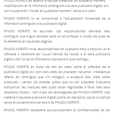
PINSOS MORATÓ es reserva la facultat d’efectuar, en qualsevol moment,
modificacions en la informació continguda a la seva publicació digital, així
com suspendre’n l’accés en qualsevol moment i sense avís previ.
PINSOS MORATÓ no es compromet a l’actualització immediata de la
informació continguda a la publicació digital.
PINSOS MORATÓ no assumeix cap responsabilitat derivada dels
continguts que tinguin terceres parts en els enllaços o vincles als quals es
fa referència en aquestes pàgines.
PINSOS MORATÓ no es responsabilitza de qualsevol dany o perjudici en el
software o hardware de l’usuari derivat de l’accés a la seva publicació
digital o de l’ús de la informació o aplicacions que contingui.
PINSOS MORATÓ és titular de tots els drets sobre el software de la
publicació digital així com dels drets de propietat industrial i intel•lectual
referits als continguts que s’hi incloguin, a excepció dels drets sobre
productes i serveis de caràcter públic que no són propietat d’aquesta
companyia, les marques dels quals estan registrades a favor dels seus
respectius titulars, i com a tals són reconegudes per PINSOS MORATÓ. Cap
material d’aquesta publicació digital podrà ser reproduït, copiat o publicat
sense el consentiment per escrit de PINSOS MORATÓ .
PINSOS MORATÓ respectarà escrupulosament la confidencialitat de les