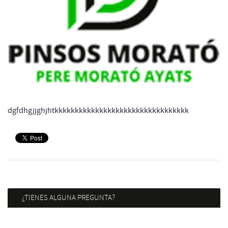
dgfdhgjjghjhtkkkkkkkkkkkkkkkkkkkkkkkkkkkkkkkkk
¿TIENES ALGUNA PREGUNTA?