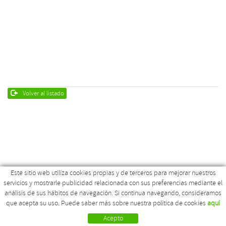
Volver al listado
Este sitio web utiliza cookies propias y de terceros para mejorar nuestros
servicios y mostrarle publicidad relacionada con sus preferencias mediante el
Empresa
Can Polit Nou, s/n
análisis de sus hábitos de navegación. Si continua navegando, consideramos
Calidad y trazabilidad
17179 La Pinya - Girona
que acepta su uso. Puede saber más sobre nuestra política de cookies
aquí
Situación
972 268 569
Contacto
972 262 236
Acepto
SITUACIÓN
EMPRESA
CONTACTO