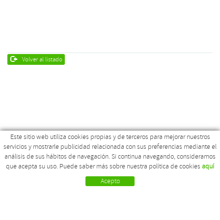
Volver al listado
Este sitio web utiliza cookies propias y de terceros para mejorar nuestros
servicios y mostrarle publicidad relacionada con sus preferencias mediante el
Empresa
Can Polit Nou, s/n
análisis de sus hábitos de navegación. Si continua navegando, consideramos
Calidad y trazabilidad
17179 La Pinya - Girona
que acepta su uso. Puede saber más sobre nuestra política de cookies
aquí
Situación
972 268 569
Contacto
972 262 236
Acepto
SITUACIÓN
EMPRESA
CONTACTO
moratopinsos@gmail.com
Política de cookies
Aviso legal