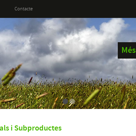
Contacte
Més 
als i Subproductes